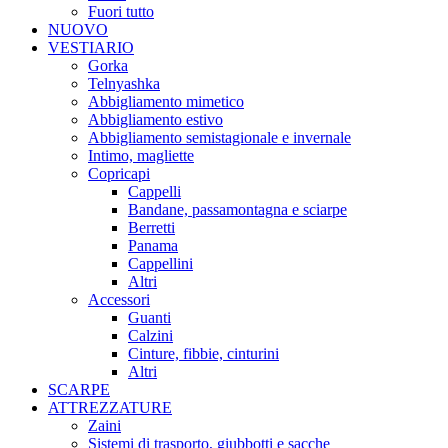
Fuori tutto
NUOVO
VESTIARIO
Gorka
Telnyashka
Abbigliamento mimetico
Abbigliamento estivo
Abbigliamento semistagionale e invernale
Intimo, magliette
Copricapi
Cappelli
Bandane, passamontagna e sciarpe
Berretti
Panama
Cappellini
Altri
Accessori
Guanti
Calzini
Cinture, fibbie, cinturini
Altri
SCARPE
ATTREZZATURE
Zaini
Sistemi di trasporto, giubbotti e sacche