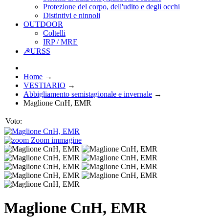
Protezione del corpo, dell'udito e degli occhi
Distintivi e ninnoli
OUTDOOR
Coltelli
IRP / MRE
☭URSS
Home
→
VESTIARIO
→
Abbigliamento semistagionale e invernale
→
Maglione СпН, EMR
Voto:
Zoom immagine
Maglione СпН, EMR