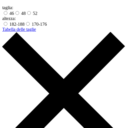
taglia:
46
48
52
altezza:
182-188
170-176
Tabella delle taglie